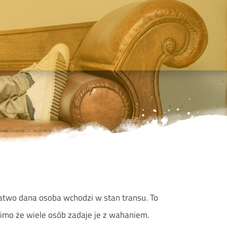
 łatwo dana osoba wchodzi w stan transu. To
mimo że wiele osób zadaje je z wahaniem.