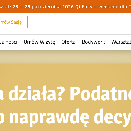
23 – 25 października 2026 Qi Flow – weekend dla 
mów Sesję
ualności
Umów Wizytę
Oferta
Bodywork
Warszta
a działa? Podatn
o naprawdę decyd