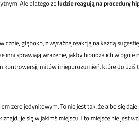
ytnym. Ale dlatego że
ludzie reagują na procedury h
cznie, głęboko, z wyraźną reakcją na każdą sugestię. 
e inni sprawiają wrażenie, jakby hipnoza ich w ogóle ni
em kontrowersji, mitów i nieporozumień, które do dzi
iem zero jedynkowym. To nie jest tak, że albo się daje
znajduje się w jakimś miejscu. I to miejsce nie jest wca