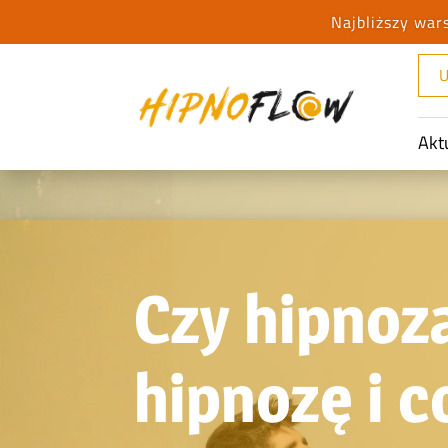
U
Akt
Czy hipnoz
hipnozę i c