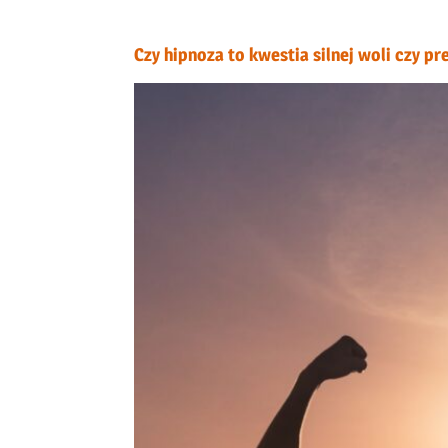
Czy hipnoza to kwestia silnej woli czy pr