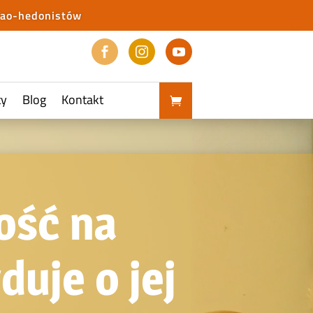
Tao-hedonistów



ty
Blog
Kontakt
ość na
uje o jej