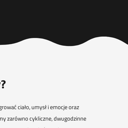
y?
grować ciało, umysł i emocje oraz
emy zarówno cykliczne, dwugodzinne