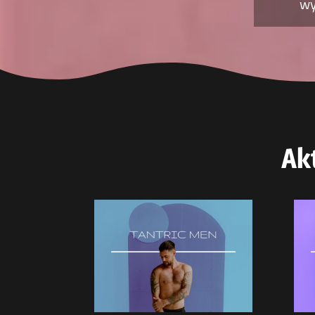
wy
Ak