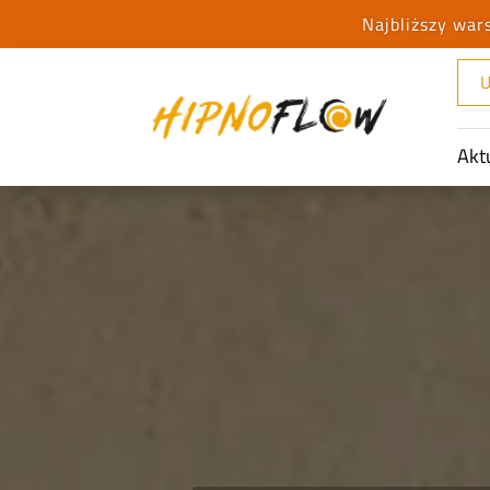
U
Akt