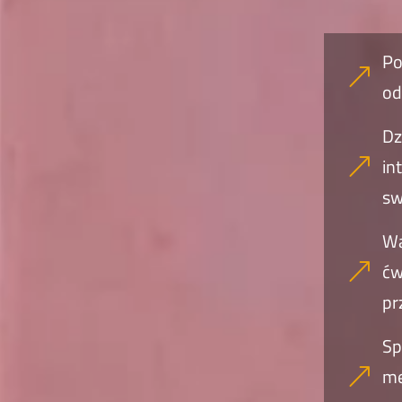
Po
&
od
Dz
in
&
sw
Wa
ćw
&
pr
Sp
mę
&