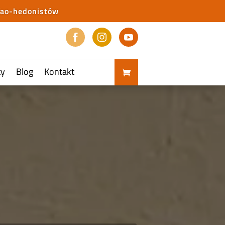
Tao-hedonistów



ty
Blog
Kontakt