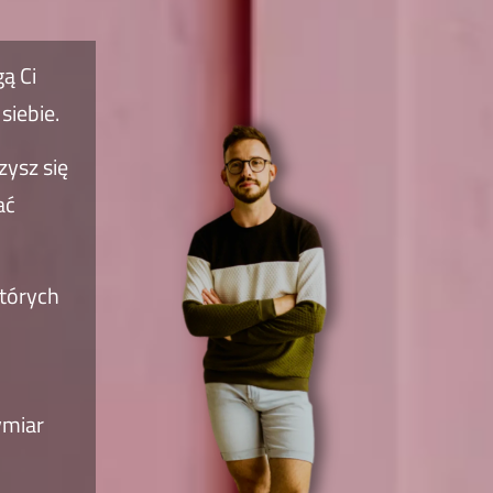
ą Ci
iebie.
zysz się
ać
których
ymiar