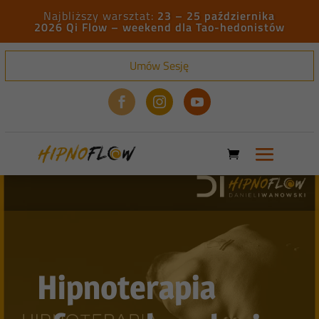
23 – 25 października
2026 Qi Flow – weekend dla Tao-hedonistów
Umów Sesję



Hipnoterapia