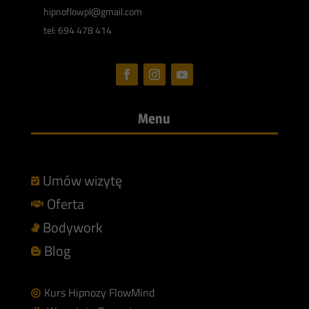
hipnoflowpl@gmail.com
tel: 694 478 414
Menu
Umów wizytę

Oferta

Bodywork

Blog

Kurs Hipnozy FlowMind
