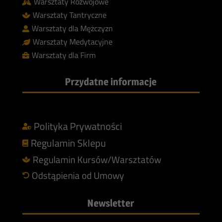
Warsztaty Rozwojowe

Warsztaty Tantryczne

Warsztaty dla Mężczyzn

Warsztaty Medytacyjne

Warsztaty dla Firm

Przydatne informacje
Polityka Prywatności

Regulamin Sklepu

Regulamin Kursów/Warsztatów

Odstąpienia od Umowy

Newsletter