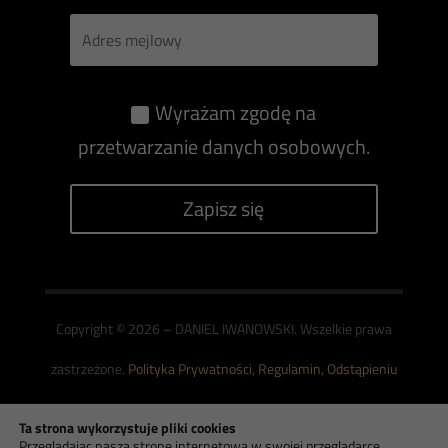
Wyrażam zgodę na
przetwarzanie danych osobowych.
Zapisz się
Copyright © 2026 – DANIEL IWANOWSKI. Wszelkie prawa
zastrzeżone.
Polityka Prywatności,
Regulamin,
Odstąpieniu
od Umowy,
Ustawienia Zgód
.
Ta strona wykorzystuje pliki cookies
Przeglądając naszą stronę internetową w swojej przeglądarce,