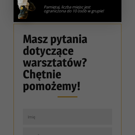
Pamiętaj, liczba miejsc jest
ograniczona do 10 osób w grupie!
Masz pytania
dotyczące
warsztatów?
Chętnie
pomożemy!