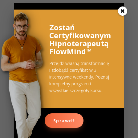
Zostań
Certyfikowanym
Hipnoterapeutą
FlowMind™
Przejdź własną transformację
i zdobądź certyfikat w 3
intensywne weekendy. Poznaj
kompletny program i
wszystkie szczegóły kursu.
Sprawdź