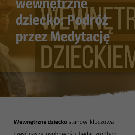
wewnętrzne
dziecko: Podróż
przez Medytację
Wewnętrzne dziecko
stanowi kluczową
część naszej osobowości, będąc źródłem