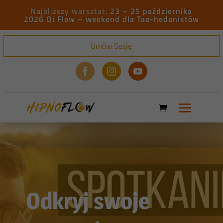
23 – 25 października
2026 Qi Flow – weekend dla Tao-hedonistów
Umów Sesję



Odkryj swoje