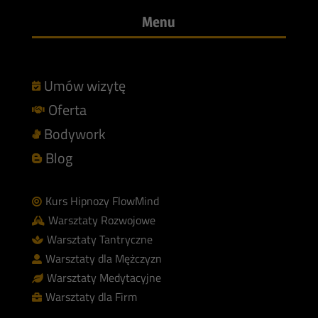
Menu
Umów wizytę

Oferta

Bodywork

Blog

Kurs Hipnozy FlowMind

Warsztaty Rozwojowe

Warsztaty Tantryczne

Warsztaty dla Mężczyzn

Warsztaty Medytacyjne

Warsztaty dla Firm
