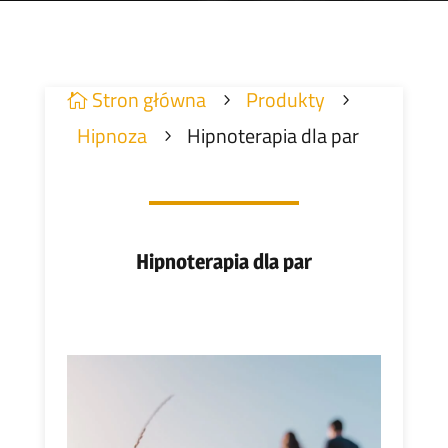
Stron główna
Produkty

5
5
Hipnoza
Hipnoterapia dla par
5
Hipnoterapia dla par