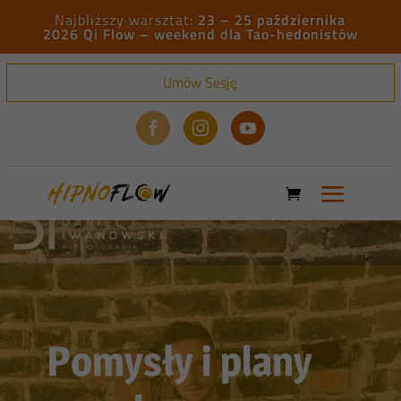
23 – 25 października
2026 Qi Flow – weekend dla Tao-hedonistów
Umów Sesję



Pomysły i plany