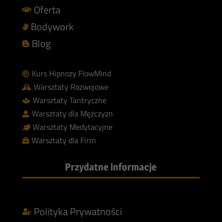
Oferta

Bodywork

Blog

Kurs Hipnozy FlowMind

Warsztaty Rozwojowe

Warsztaty Tantryczne

Warsztaty dla Mężczyzn

Warsztaty Medytacyjne

Warsztaty dla Firm

Przydatne informacje
Polityka Prywatności
