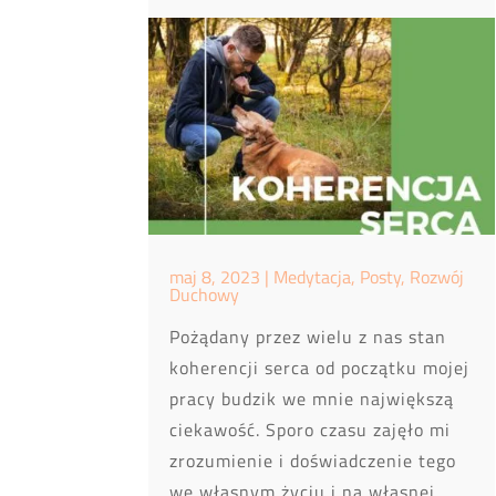
maj 8, 2023
|
Medytacja
,
Posty
,
Rozwój
Duchowy
Pożądany przez wielu z nas stan
koherencji serca od początku mojej
pracy budzik we mnie największą
ciekawość. Sporo czasu zajęło mi
zrozumienie i doświadczenie tego
we własnym życiu i na własnej...