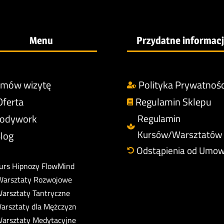
Menu
Przydatne informac
mów wizytę
Polityka Prywatnośc

Oferta
Regulamin Sklepu

odywork
Regulamin

Kursów/Warsztatów
log
Odstąpienia od Umo

urs Hipnozy FlowMind
Warsztaty Rozwojowe
arsztaty Tantryczne
arsztaty dla Mężczyzn
arsztaty Medytacyjne