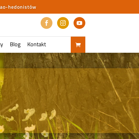
Tao-hedonistów



ty
Blog
Kontakt