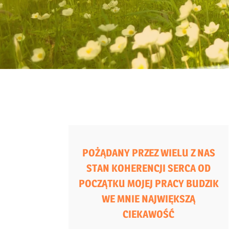
POŻĄDANY PRZEZ WIELU Z NAS
STAN KOHERENCJI SERCA OD
POCZĄTKU MOJEJ PRACY BUDZIK
WE MNIE NAJWIĘKSZĄ
CIEKAWOŚĆ