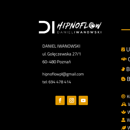
DANIEL IWANOWSKI
U

ul. Golęczewska 27/1

60-480 Poznań
B

hipnoflowpl@gmail.com
B

tel: 694 478 414
K


W

W

W
