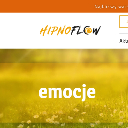
U
Akt
emocje