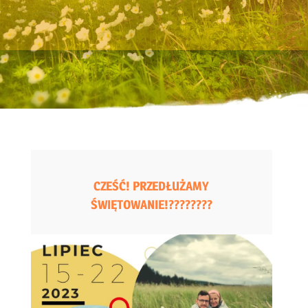
CZEŚĆ! PRZEDŁUŻAMY
ŚWIĘTOWANIE!????????