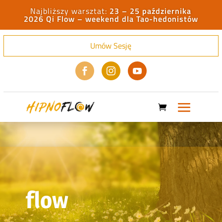
23 – 25 października
2026 Qi Flow – weekend dla Tao-hedonistów
Umów Sesję



flow