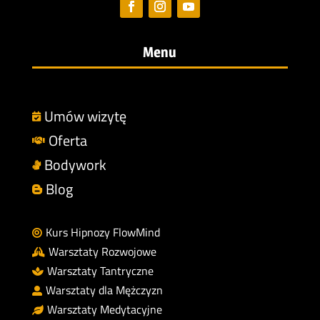
Menu
Umów wizytę

Oferta

Bodywork

Blog

Kurs Hipnozy FlowMind

Warsztaty Rozwojowe

Warsztaty Tantryczne

Warsztaty dla Mężczyzn

Warsztaty Medytacyjne
