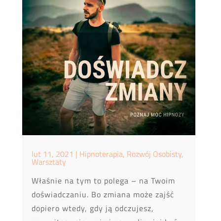
lut 11, 2021
|
Hipnoterapia
,
Rozwój Osobisty
,
Warsztaty
Właśnie na tym to polega – na Twoim
doświadczaniu. Bo zmiana może zajść
dopiero wtedy, gdy ją odczujesz,