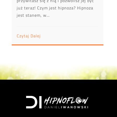
przywitasz się z nią i pozwolisz jej być
już teraz! Czym jest hipnoza? Hipnoza
jest stanem, w...
Czytaj Dalej