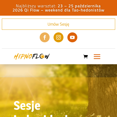
23 – 25 października
2026 Qi Flow – weekend dla Tao-hedonistów
Umów Sesję



Sesje