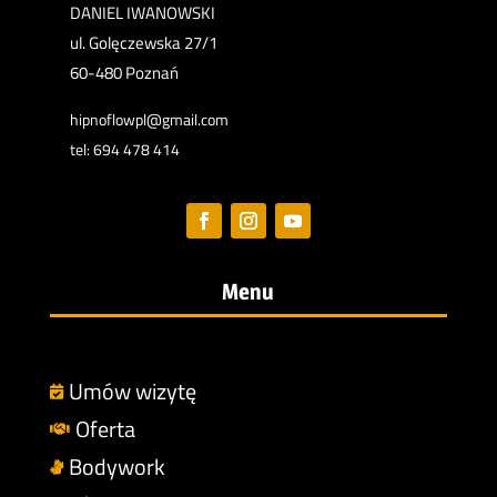
DANIEL IWANOWSKI
ul. Golęczewska 27/1
60-480 Poznań
hipnoflowpl@gmail.com
tel: 694 478 414
Menu
Umów wizytę

Oferta

Bodywork
