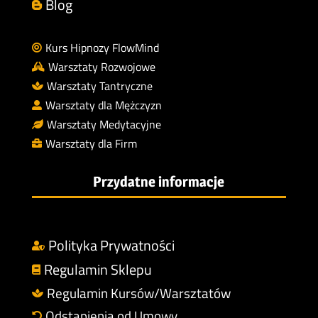
Blog

Kurs Hipnozy FlowMind

Warsztaty Rozwojowe

Warsztaty Tantryczne

Warsztaty dla Mężczyzn

Warsztaty Medytacyjne

Warsztaty dla Firm

Przydatne informacje
Polityka Prywatności

Regulamin Sklepu

Regulamin Kursów/Warsztatów

Odstąpienia od Umowy
