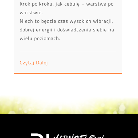
Krok po kroku, jak cebulę – warstwa po
warstwie.
Niech to będzie czas wysokich wibracji,
dobrej energii i doświadczenia siebie na
wielu poziomach.
Czytaj Dalej