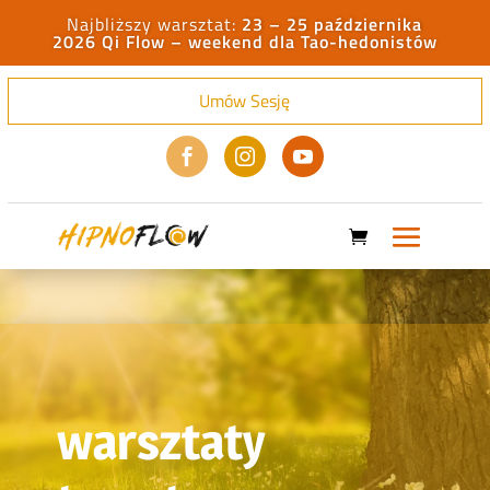
23 – 25 października
2026 Qi Flow – weekend dla Tao-hedonistów
Umów Sesję



warsztaty