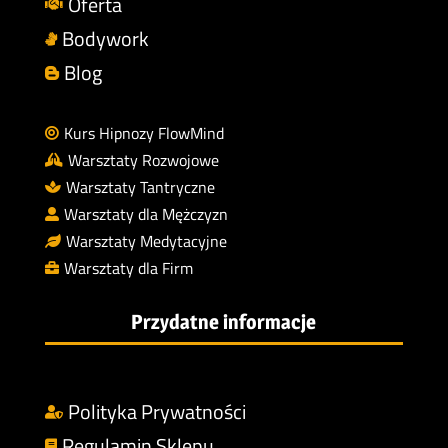
Oferta

Bodywork

Blog

Kurs Hipnozy FlowMind

Warsztaty Rozwojowe

Warsztaty Tantryczne

Warsztaty dla Mężczyzn

Warsztaty Medytacyjne

Warsztaty dla Firm

Przydatne informacje
Polityka Prywatności

Regulamin Sklepu
