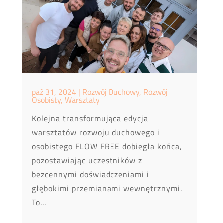
paź 31, 2024
|
Rozwój Duchowy
,
Rozwój
Osobisty
,
Warsztaty
Kolejna transformująca edycja
warsztatów rozwoju duchowego i
osobistego FLOW FREE dobiegła końca,
pozostawiając uczestników z
bezcennymi doświadczeniami i
głębokimi przemianami wewnętrznymi.
To...