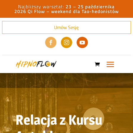
23 – 25 października
2026 Qi Flow – weekend dla Tao-hedonistów
Umów Sesję



Relacja z Kursu