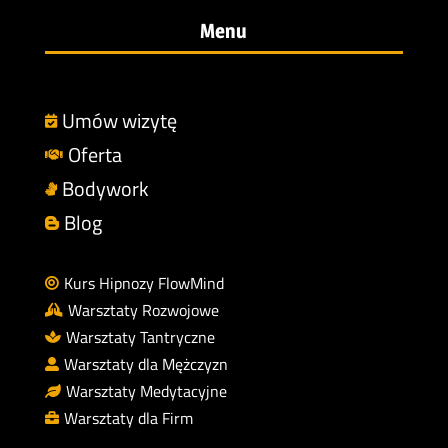
Menu
Umów wizytę

Oferta

Bodywork

Blog

Kurs Hipnozy FlowMind

Warsztaty Rozwojowe

Warsztaty Tantryczne

Warsztaty dla Mężczyzn

Warsztaty Medytacyjne

Warsztaty dla Firm
