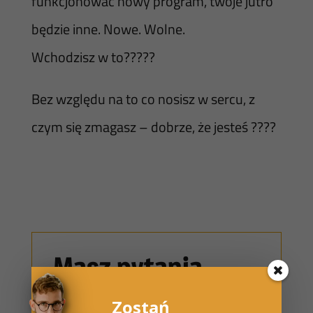
funkcjonować nowy program, twoje jutro
będzie inne. Nowe. Wolne.
Wchodzisz w to?????
Bez względu na to co nosisz w sercu, z
czym się zmagasz – dobrze, że jesteś ????
Masz pytania
dotyczące
Zostań