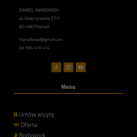
DANIEL IWANOWSKI
ul. Golęczewska 27/1
60-480 Poznań
hipnoflowpl@gmail.com
tel: 694 478 414
Menu
Umów wizytę

Oferta

Bodywork
