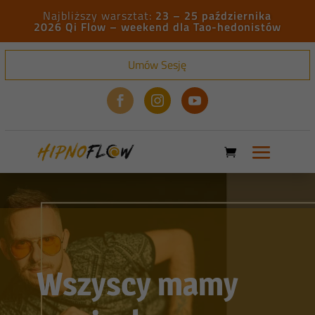
23 – 25 października
2026 Qi Flow – weekend dla Tao-hedonistów
Umów Sesję



Wszyscy mamy