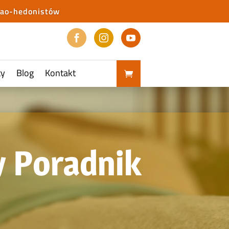
Tao-hedonistów



ty
Blog
Kontakt
y Poradnik