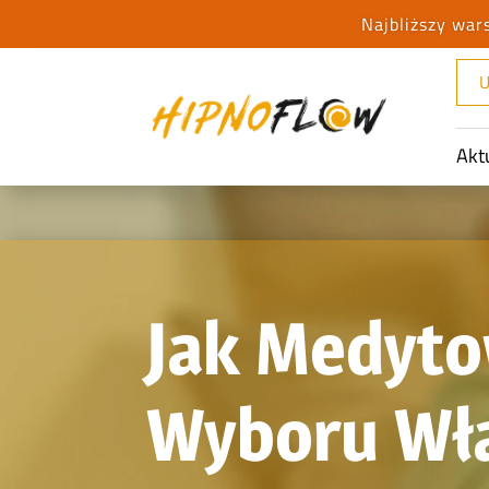
U
Akt
Jak Medyto
Wyboru Wła