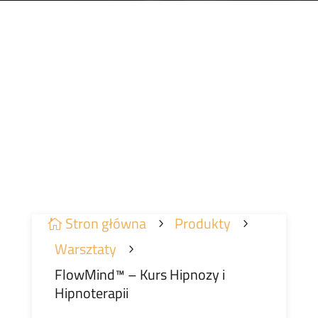
Stron główna
Produkty

5
5
Warsztaty
5
FlowMind™ – Kurs Hipnozy i
Hipnoterapii