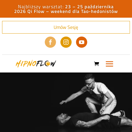
23 – 25 października
2026 Qi Flow – weekend dla Tao-hedonistów
Umów Sesję


