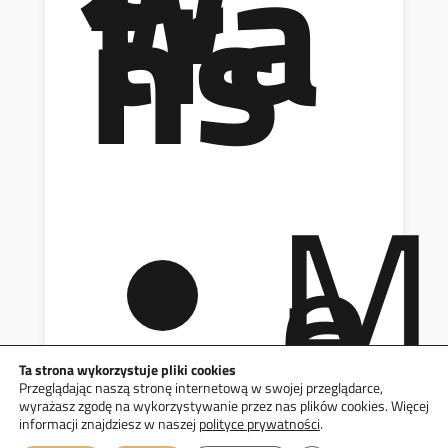
tra
ns
M
e
c
h
a
n
Ta strona wykorzystuje pliki cookies
NADCHODZĄCE WYDARZENIA
Przeglądając naszą stronę internetową w swojej przeglądarce,

wyrażasz zgodę na wykorzystywanie przez nas plików cookies. Więcej
informacji znajdziesz w naszej
polityce prywatności
.