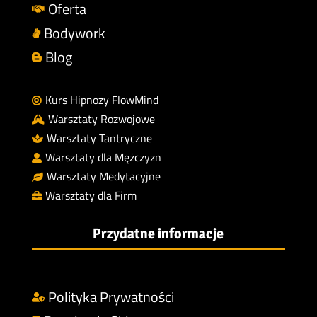
Oferta

Bodywork

Blog

Kurs Hipnozy FlowMind

Warsztaty Rozwojowe

Warsztaty Tantryczne

Warsztaty dla Mężczyzn

Warsztaty Medytacyjne

Warsztaty dla Firm

Przydatne informacje
Polityka Prywatności
