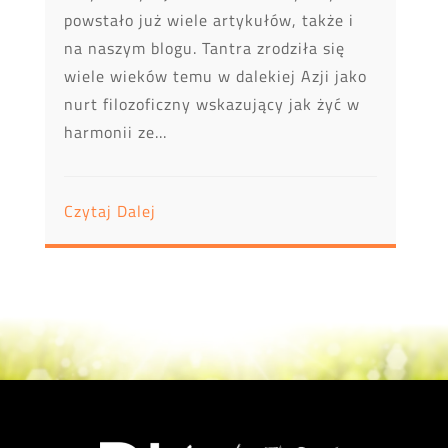
powstało już wiele artykułów, także i
na naszym blogu. Tantra zrodziła się
wiele wieków temu w dalekiej Azji jako
nurt filozoficzny wskazujący jak żyć w
harmonii ze...
Czytaj Dalej