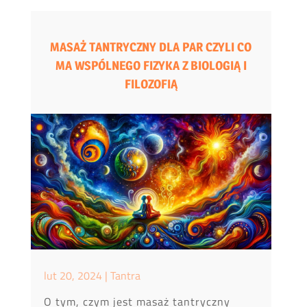
MASAŻ TANTRYCZNY DLA PAR CZYLI CO
MA WSPÓLNEGO FIZYKA Z BIOLOGIĄ I
FILOZOFIĄ
lut 20, 2024
|
Tantra
O tym, czym jest masaż tantryczny