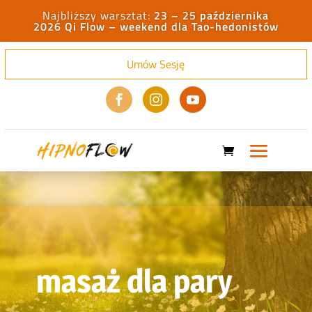
23 – 25 października
2026 Qi Flow – weekend dla Tao-hedonistów
Umów Sesję



masaż dla pary