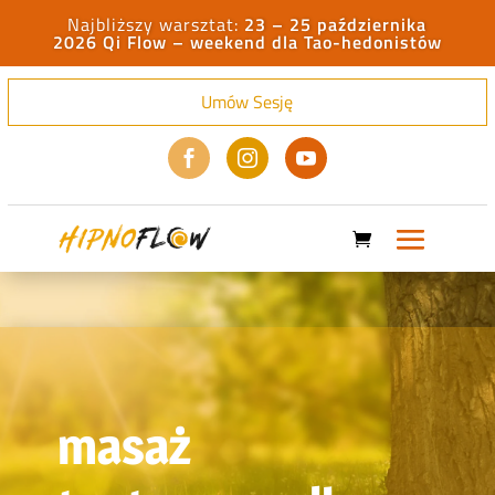
23 – 25 października
2026 Qi Flow – weekend dla Tao-hedonistów
Umów Sesję



masaż