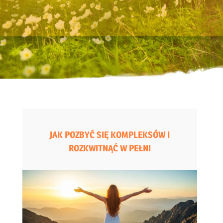
JAK POZBYĆ SIĘ KOMPLEKSÓW I
ROZKWITNĄĆ W PEŁNI