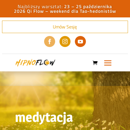
23 – 25 października
2026 Qi Flow – weekend dla Tao-hedonistów
Umów Sesję



medytacja