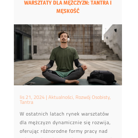
WARSZTATY DLA MĘŻCZYZN: TANTRA I
MĘSKOŚĆ
lis 21, 2024
|
Aktualności
,
Rozwój Osobisty
,
Tantra
W ostatnich latach rynek warsztatów
dla mężczyzn dynamicznie się rozwija,
oferując różnorodne formy pracy nad