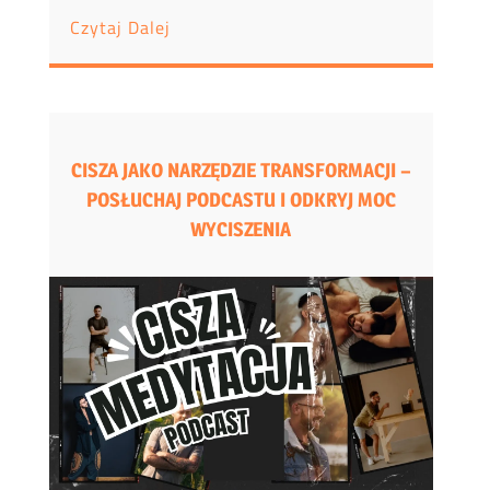
Czytaj Dalej
CISZA JAKO NARZĘDZIE TRANSFORMACJI –
POSŁUCHAJ PODCASTU I ODKRYJ MOC
WYCISZENIA