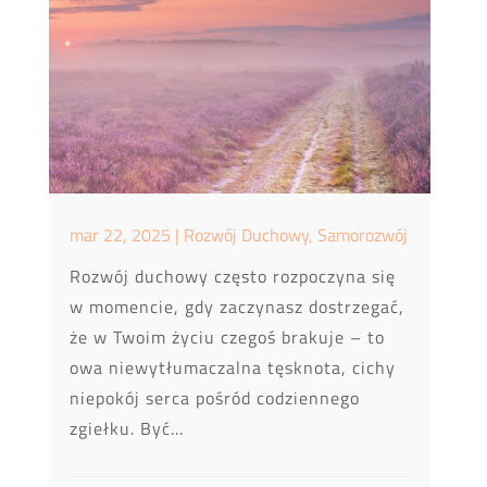
mar 22, 2025
|
Rozwój Duchowy
,
Samorozwój
Rozwój duchowy często rozpoczyna się
w momencie, gdy zaczynasz dostrzegać,
że w Twoim życiu czegoś brakuje – to
owa niewytłumaczalna tęsknota, cichy
niepokój serca pośród codziennego
zgiełku. Być...