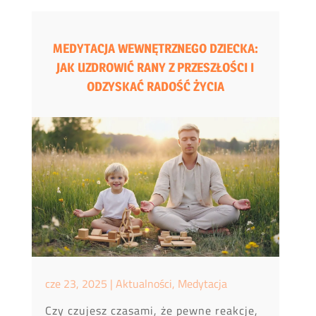
MEDYTACJA WEWNĘTRZNEGO DZIECKA:
JAK UZDROWIĆ RANY Z PRZESZŁOŚCI I
ODZYSKAĆ RADOŚĆ ŻYCIA
cze 23, 2025
|
Aktualności
,
Medytacja
Czy czujesz czasami, że pewne reakcje,