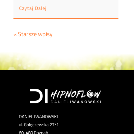
Czytaj Dalej
« Starsze wpisy
DANIEL IWANOWSKI
ul. Golęczewska 27/1
60-480 Poznań