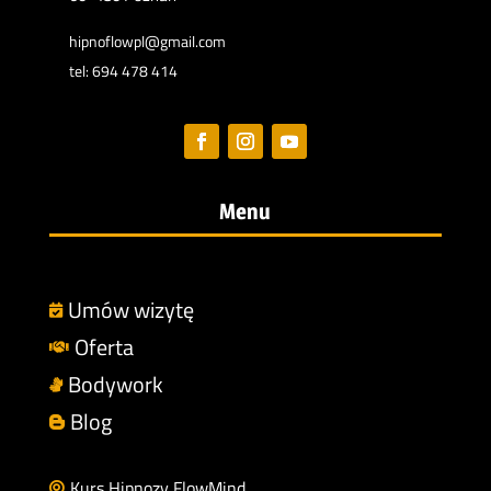
hipnoflowpl@gmail.com
tel: 694 478 414
Menu
Umów wizytę

Oferta

Bodywork

Blog

Kurs Hipnozy FlowMind
