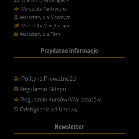
Warsztaty Rozwojowe

Warsztaty Tantryczne

Warsztaty dla Mężczyzn

Warsztaty Medytacyjne

Warsztaty dla Firm

Przydatne informacje
Polityka Prywatności

Regulamin Sklepu

Regulamin Kursów/Warsztatów

Odstąpienia od Umowy

Newsletter