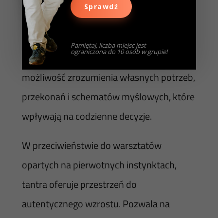
Sprawdź
ciałem czy duchowością – to całościowe
podejście, które uczy świadomego życia.
Pamiętaj, liczba miejsc jest
ograniczona do 10 osób w grupie!
Warsztaty tantryczne dla mężczyzn dają
możliwość zrozumienia własnych potrzeb,
przekonań i schematów myślowych, które
wpływają na codzienne decyzje.
W przeciwieństwie do warsztatów
opartych na pierwotnych instynktach,
tantra oferuje przestrzeń do
autentycznego wzrostu. Pozwala na