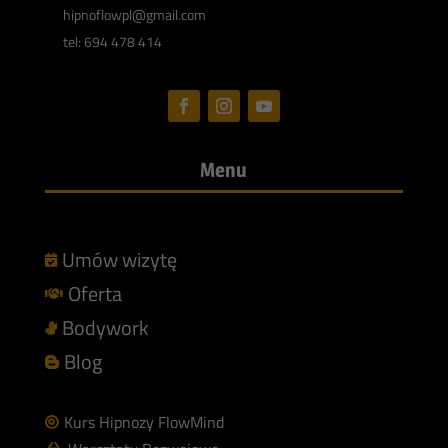
hipnoflowpl@gmail.com
tel: 694 478 414
Menu
Umów wizytę

Oferta

Bodywork

Blog

Kurs Hipnozy FlowMind
