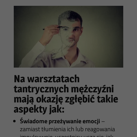
Na warsztatach
tantrycznych mężczyźni
mają okazję zgłębić takie
aspekty jak:
Świadome przeżywanie emocji
–
zamiast tłumienia ich lub reagowania
impulsywnie, uczestnicy uczą się, jak