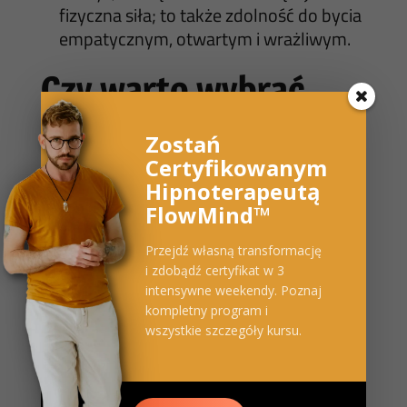
fizyczna siła; to także zdolność do bycia
empatycznym, otwartym i wrażliwym.
Czy warto wybrać
warsztaty tantryczne
Zostań
dla mężczyzn?
Certyfikowanym
Hipnoterapeutą
FlowMind™
Przejdź własną transformację
i zdobądź certyfikat w 3
intensywne weekendy. Poznaj
kompletny program i
wszystkie szczegóły kursu.
Tantra
nie jest jedynie metodą pracy z