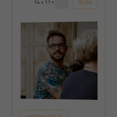
=
Wyślij
14 + 11
+48 694 478 414